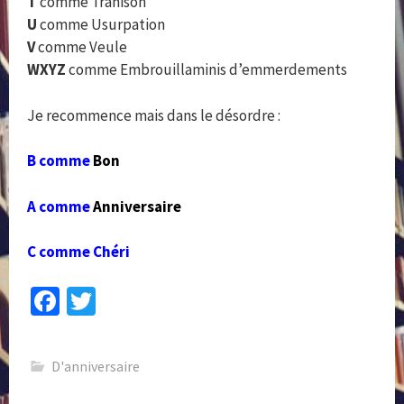
T
comme Trahison
U
comme Usurpation
V
comme Veule
WXYZ
comme Embrouillaminis d’emmerdements
Je recommence mais dans le désordre :
B comme
Bon
A comme
Anniversaire
C comme Chéri
Fa
T
ce
wi
b
tt
D'anniversaire
o
er