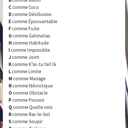
B
comme Bidon
C
comme Cocu
D
comme Désillusion
E
comme Épouvantable
F
comme Fuite
G
comme Galimatias
H
comme Habitude
I
comme Impossible
J
comme Joint
K
comme K’as-tu fait là
L
comme Limite
M
comme Mariage
N
comme Névrotique
O
comme Obstacle
P
comme Pouvoir
Q
comme Quelle noix
R
comme Ras-le-bol
S
comme Soupir