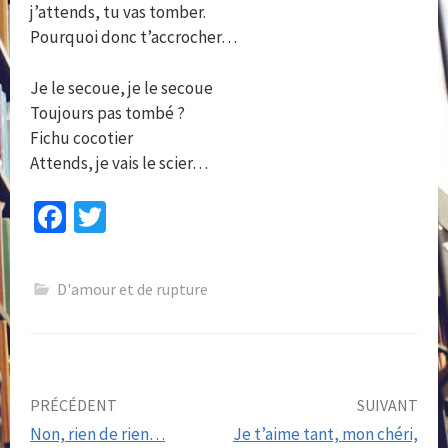
j’attends, tu vas tomber.
Pourquoi donc t’accrocher…
Je le secoue, je le secoue
Toujours pas tombé ?
Fichu cocotier
Attends, je vais le scier…
Fa
T
ce
wi
b
tt
D'amour et de rupture
o
er
o
k
Post
PRÉCÉDENT
SUIVANT
Non, rien de rien…
Je t’aime tant, mon chéri,