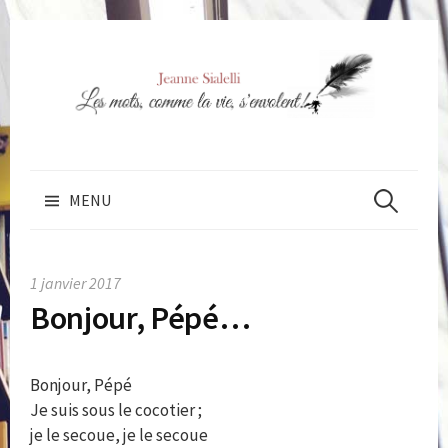
Skip
to
content
Rechercher 
MENU
1 janvier 2017
Bonjour, Pépé…
Bonjour, Pépé
Je suis sous le cocotier ;
je le secoue, je le secoue