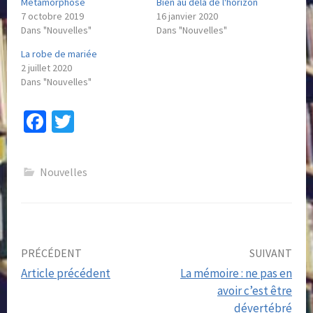
Métamorphose
Bien au delà de l'horizon
7 octobre 2019
16 janvier 2020
Dans "Nouvelles"
Dans "Nouvelles"
La robe de mariée
2 juillet 2020
Dans "Nouvelles"
Fa
T
ce
wi
b
tt
Nouvelles
o
er
o
k
Post
PRÉCÉDENT
SUIVANT
Article précédent
La mémoire : ne pas en
navigation
avoir c’est être
dévertébré