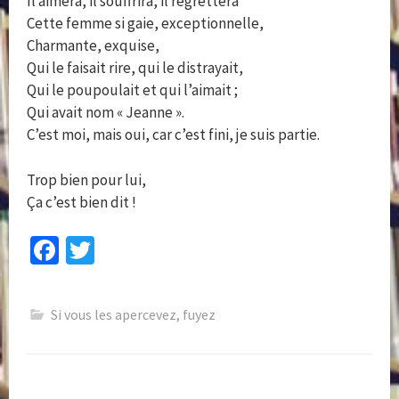
Il aimera, il souffrira, il regrettera
Cette femme si gaie, exceptionnelle,
Charmante, exquise,
Qui le faisait rire, qui le distrayait,
Qui le poupoulait et qui l’aimait ;
Qui avait nom « Jeanne ».
C’est moi, mais oui, car c’est fini, je suis partie.
Trop bien pour lui,
Ça c’est bien dit !
Fa
T
ce
wi
b
tt
Si vous les apercevez, fuyez
o
er
o
k