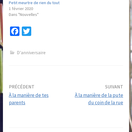
Petit meurtre de rien du tout
1 février 2020
Dans "Nouvelles"
Fa
T
ce
wi
b
tt
D'anniversaire
o
er
o
k
Post
PRÉCÉDENT
SUIVANT
À la manière de tes
À la manière de la pute
navigation
parents
du coin de la rue