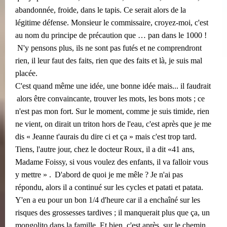
abandonnée, froide, dans le tapis. Ce serait alors de la
légitime défense. Monsieur le commissaire, croyez-moi, c'est
au nom du principe de précaution que … pan dans le 1000 !
​​
N'y pensons plus, ils ne sont pas futés et ne comprendront
rien, il leur faut des faits, rien que des faits et là, je suis mal
placée. ​​
C'est quand même une idée, une bonne idée mais... il faudrait
​​
alors être convaincante, trouver les mots, les bons mots ; ce
n'est pas mon fort. Sur le moment, comme je suis timide, rien
ne vient, on dirait un triton hors de l'eau, c'est après que je me
dis « Jeanne t'aurais du dire ci et ça » mais c'est trop tard.
Tiens, l'autre jour, chez le docteur Roux, il a dit «41 ans,
Madame Foissy, si vous voulez des enfants, il va falloir vous
​​
y mettre » .
D'abord de quoi je me mêle ? Je n'ai pas
répondu, alors il a continué sur les cycles et patati et patata.
Y'en a eu pour un bon 1/4 d'heure car il a enchaîné sur les
risques des grossesses tardives ; il manquerait plus que ça, un
mongolito dans la famille. Et bien, c'est après, sur le chemin