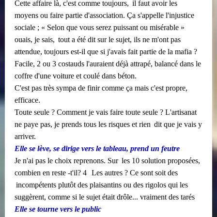
​​
Cette affaire là, c'est comme toujours,
il faut avoir les
moyens ou faire partie d'association. Ça s'appelle l'injustice
sociale ; « Selon que vous serez puissant ou misérable »
​​
ouais, je sais,
tout a été dit sur le sujet, ils ne m'ont pas
attendue, toujours est-il que si j'avais fait partie de la mafia ?
Facile, 2 ou 3 costauds l'auraient déjà attrapé, balancé dans le
coffre d'une voiture et coulé dans béton.
C'est pas très sympa de finir comme ça mais c'est propre,
efficace.
Toute seule ? Comment je vais faire toute seule ? L'artisanat
​​
ne paye pas, je prends tous les risques et rien
dit que je vais y
arriver.
Elle se lève, se dirige vers le tableau, prend un feutre
​​
Je n'ai pas le choix reprenons. Sur
les 10 solution proposées,
​​​​
combien en reste -t'il? 4
Les autres ? Ce sont soit des
incompétents plutôt des plaisantins ou des rigolos qui les
suggèrent, comme si le sujet était drôle... vraiment des tarés
Elle se tourne vers le public