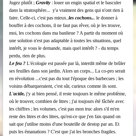
Jugez plutôt ;
Gravity
: louer un engin spatial et le basculer
dans la stratosphère... ​​ y'a vraiment des gens qui n'ont rien à
faire. Celle-ci, c'est pas mieux..
les cochons..
. le donner à
bouffer à des cochons, il ne faut pas rêver, où je les trouve,
moi, les cochons dans ma banlieue ? A partir du moment où
une solution n'est pas adaptable à toutes les situations, quel
intérêt, je vous le demande, mais quel intérêt ? - du temps
perdu, rien de plus.
Le feu ?
L'écologie est passée par là, interdit même de brûler
ses feuilles dans son jardin. Alors un corps... La co-pro serait
en révolution ...c'est pas du tout l'époque des barbecues ; les
voisins débarqueraient, c'est sûr, curieux comme ils sont.
L'acide,
j'y ai bien pensé, il reste toujours le même problème,
où le trouver, combien de litres ; j'ai toujours été fâchée avec
les chiffres ; les volumes, c'est pas mon truc alors s'il m'en
reste des litres et des litres, qu'est-ce que j'en fais quand on
sait que j'utilise moins d'une bouteille de destop par an. Et
puis les émanations ? C'est que j'ai les bronches fragiles.