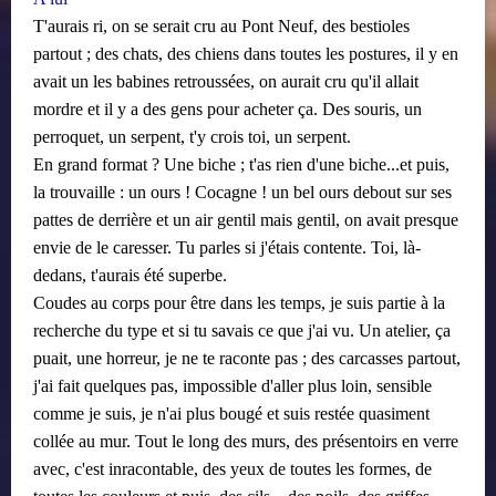
T'aurais ri, on se serait cru au Pont Neuf, des bestioles
partout ; des chats, des chiens dans toutes les postures, il y en
avait un les babines retroussées, on aurait cru qu'il allait
mordre et il y a des gens pour acheter ça. Des souris, un
perroquet, un serpent, t'y crois toi, un serpent.
En grand format ? Une biche ; t'as rien d'une biche...et puis,
la trouvaille : un ours ! Cocagne ! un bel ours debout sur ses
pattes de derrière et un air gentil mais gentil, on avait presque
envie de le caresser. Tu parles si j'étais contente. Toi, là-
dedans, t'aurais été superbe.
Coudes au corps pour être dans les temps, je suis partie à la
recherche du type et si tu savais ce que j'ai vu. Un atelier, ça
puait, une horreur, je ne te raconte pas ; des carcasses partout,
j'ai fait quelques pas, impossible d'aller plus loin, sensible
comme je suis, je n'ai
plus bougé et suis restée quasiment
collée au mur. Tout le long des murs, des présentoirs en verre
avec, c'est inracontable, des yeux de toutes les formes, de