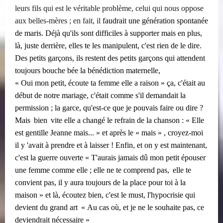
leurs fils qui est le véritable problème, celui qui nous oppose
aux belles-mères ; en fait, il
faudrait une génération spontanée
de maris. Déjà qu'ils sont difficiles à supporter mais en plus,
là, juste derrière, elles te les manipulent, c'est rien de le dire.
Des petits garçons, ils restent des petits garçons qui attendent
toujours bouche bée la bénédiction maternelle,
« Oui mon petit, écoute ta femme elle a raison » ça, c'était au
début de notre mariage, c'était comme s'il demandait la
permission ; la garce, qu'est-ce que je pouvais faire ou dire ?
​​
​​
Mais
bien
vite elle a changé le refrain de la chanson : « Elle
est gentille Jeanne mais... » et après le « mais » , croyez-moi
il y 'avait à prendre et à laisser ! Enfin, et on y est maintenant,
c'est la guerre ouverte « T'aurais jamais dû mon petit épouser
​​
une femme comme elle ; elle ne te comprend pas,
elle te
convient pas, il y aura toujours de la place pour toi à la
maison » et là, écoutez bien, c'est le must, l'hypocrisie qui
​​
devient du grand art
« Au cas où, et je ne le souhaite pas, ce
deviendrait nécessaire »