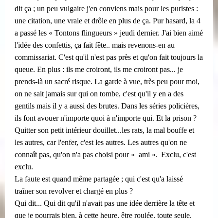
dit ça ; un peu vulgaire j'en conviens mais pour les puristes :
une citation, une vraie et drôle en plus de ça. Pur hasard, la 4
a passé les « Tontons flingueurs » jeudi dernier. J'ai bien aimé
l'idée des confettis, ça fait fête.. mais revenons-en au
commissariat. C'est qu'il n'est pas près et qu'on fait toujours la
queue. En plus : ils me croiront, ils me croiront pas... je
prends-là un sacré risque. La garde à vue, très peu pour moi,
on ne sait jamais sur qui on tombe, c'est qu'il y en a des
gentils mais il y a aussi des brutes. Dans les séries policières,
ils font avouer n'importe quoi à n'importe qui. Et la prison ?
Quitter son petit intérieur douillet...les rats, la mal bouffe et
les autres, car l'enfer, c'est les autres. Les autres qu'on ne
​​
connaît pas, qu'on n'a pas choisi pour « ami ».
Exclu, c'est
exclu.
La faute est quand même partagée ; qui c'est qu'a laissé
traîner son revolver et chargé en plus ?
Qui dit... Qui dit qu'il n'avait pas une idée derrière la tête et
que je pourrais bien, à cette heure, être roulée, toute seule,