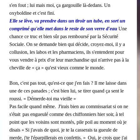
s'en fout ; lui mais moi, ça gargouille là-dedans. Un
oxyboldine et c'est fini.
Elle se lève, va prendre dans un tiroir un tube, en sort un
comprimé qu'elle met dans le reste de son verre d'eau
Une
chance ce truc et bien sûr pas remboursé par la Sécurité
Sociale. On se demande bien qui décide, croyez-moi, il y a
collusion, les labos et les pharmaciens, ils s'entendent pour
vous vendre à prix d'or leur marchandise qui n'arrive pas à la
cheville de « ça »
qu'est vieux comme le monde.
Bon, c'est pas tout, qu'est-ce que j'en fais ? Il me laisse dans
une de ces panades ; c'est bien lui, se tirer quand ça sent le
roussi. « Démerde-toi ma vieille »
​​
Pas facile quand même.
J'irais bien au commissariat si on ne
​​
s'était
pas engueulé comme des chiffonniers hier soir, à tel
point que les voisins sont montés, pile poil au moment où je
disais « Si j'avais de quoi, je te la casserais ta gueule de
​​
merde, j'te l'éparpillerais en confettis. »
Oui, je crois que j'ai