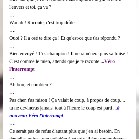
l'envers et toi, ça va ?
…
Wouah ! Raconte, c'est trop drôle
….
Quoi ? Il a osé te dire ça ! Et qu'est-ce que t'as répondu ?
…
Bien envoyé ! T'es champion ! Il ne ramènera plus sa fraise !
C'est comme le mien, attends que je te raconte ...
Véro
l'interromp
t
…
Ah bon, et combien ?
…
Pas cher, t'as raison ! Ça valait le coup, à propos de coup....
tu ne devineras jamais, tout à l'heure le coup est parti ...
à
nouveau Véro l'interrompt
….
Ce serait pas de refus d'autant plus que j'en ai besoin. En
dentelles noires, une guêpière à ce prix, il faut sauter dessus