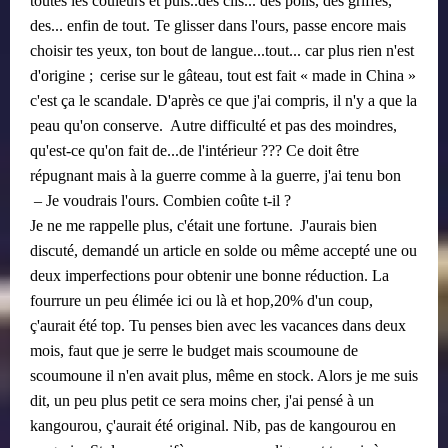
toutes les couleurs et puis..des cils... des poils, des griffes,
des... enfin de tout. Te glisser dans l'ours, passe encore mais
choisir tes yeux, ton bout de langue...tout... car plus rien n'est
​​
d'origine ;
cerise sur le gâteau, tout est fait « made in China »
c'est ça le scandale. D'après ce que j'ai compris, il n'y a que la
​​
peau qu'on conserve.
Autre difficulté et pas des moindres,
qu'est-ce qu'on fait de...de l'intérieur ??? Ce doit être
répugnant mais à la guerre comme à la guerre, j'ai tenu bon
​​
–
Je voudrais l'ours. Combien coûte t-il ?
​​
Je ne me rappelle plus, c'était une fortune.
J'aurais bien
discuté, demandé un article en solde ou même accepté une ou
deux imperfections pour obtenir une bonne réduction. La
fourrure un peu élimée ici ou là et hop,20% d'un coup,
ç'aurait été top. Tu penses bien avec les vacances dans deux
mois, faut que je serre le budget mais scoumoune de
scoumoune il n'en avait plus, même en stock. Alors je me suis
dit, un peu plus petit ce sera moins cher, j'ai pensé à un
kangourou, ç'aurait été original. Nib, pas de kangourou en