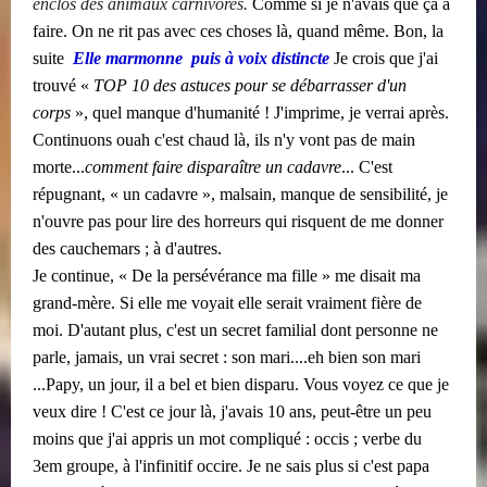
enclos des animaux carnivores.
Comme si je n'avais que ça à
faire. On ne rit pas avec ces choses là, quand même. Bon, la
suite ​​
Elle marmonne ​​ puis à voix distincte
Je crois que j'ai
trouvé «
TOP 10 des astuces pour se débarrasser d'un
corps
», quel manque d'humanité ! J'imprime, je verrai après.
Continuons ouah c'est chaud là, ils n'y vont pas de main
morte...
comment faire disparaître un cadavre
... C'est
répugnant, « un cadavre », malsain, manque de sensibilité, je
n'ouvre pas pour lire des horreurs qui risquent de me donner
des cauchemars ; à d'autres.
Je continue, « De la persévérance ma fille » me disait ma
grand-mère. Si elle me voyait elle serait vraiment fière de
moi. D'autant plus, c'est un secret familial dont personne ne
parle, jamais, un vrai secret : son mari....eh bien son mari
...Papy, un jour, il a bel et bien disparu. Vous voyez ce que je
veux dire ! C'est ce jour là, j'avais 10 ans, peut-être un peu
moins que j'ai appris un mot compliqué : occis ; verbe du
3em groupe, à l'infinitif occire. Je ne sais plus si c'est papa