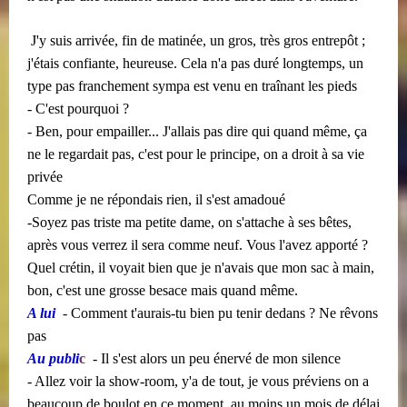
​​
J'y suis arrivée, fin de matinée, un gros, très gros entrepôt ;
j'étais confiante, heureuse. Cela n'a pas duré longtemps, un
type pas franchement sympa est venu en traînant les pieds
- C'est pourquoi ?
- Ben, pour empailler... J'allais pas dire qui quand même, ça
ne le regardait pas, c'est pour
le principe, on a droit à sa vie
privée
Comme je ne répondais rien, il s'est amadoué
-Soyez pas triste ma petite dame, on s'attache à ses bêtes,
après vous verrez il sera comme neuf. Vous l'avez apporté ?
Quel crétin, il voyait bien que je n'avais que mon sac à main,
bon, c'est une grosse besace mais quand même.
A lui
​​
- Comment t'aurais-tu bien pu tenir dedans ? Ne rêvons
pas
Au publi
c
​​ - Il s'est alors un peu énervé de mon silence
- Allez voir la show-room, y'a de tout, je vous préviens on a
beaucoup de boulot en ce moment, au moins un mois de délai